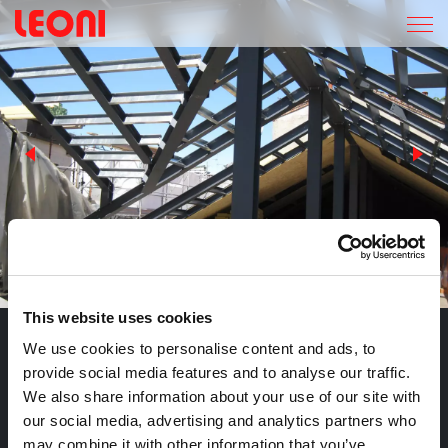
SELEZIONE PETRARCA
This website uses cookies
R
E
C
U
P
E
R
O
S
O
T
T
O
T
E
T
T
O
V
I
A
P
E
T
R
A
R
C
A
We use cookies to personalise content and ads, to
M
I
L
A
N
O
provide social media features and to analyse our traffic.
We also share information about your use of our site with
Il recupero del sottotetto in Via Petrarca a Milano riguarda un
our social media, advertising and analytics partners who
intervento edilizio finalizzato alla trasformazione del sottotetto
may combine it with other information that you’ve