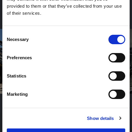
esistente in spazio abitabile, attraverso la realizzazione di
provided to them or that they’ve collected from your use
nuove strutture e l’adeguamento degli elementi costruttivi
of their services.
secondo le normative vigenti.
Consent
Necessary
Selection
Preferences
Statistics
Marketing
Show details
P
R
O
G
E
T
T
A
Z
I
O
N
E