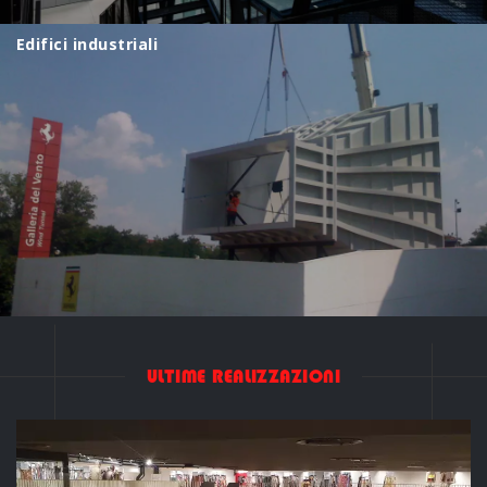
Edifici industriali
U
L
T
I
M
E
R
E
A
L
I
Z
Z
A
Z
I
O
N
I