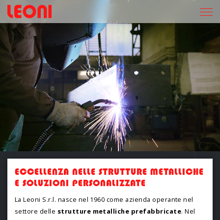
LEONI AZIENDA SPECIALIZZATA NELLE COSTRU
E
C
C
E
L
L
E
N
Z
A
N
E
L
L
E
S
T
R
U
T
T
U
R
E
M
E
T
A
L
L
I
C
H
E
E
S
O
L
U
Z
I
O
N
I
P
E
R
S
O
N
A
L
I
Z
Z
A
T
E
La Leoni S.r.l. nasce nel 1960 come azienda operante nel
settore delle
strutture metalliche prefabbricate
. Nel