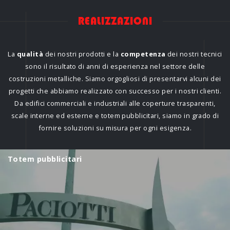
R
E
A
L
I
Z
Z
A
Z
I
O
N
I
La
qualità
dei nostri prodotti e la
competenza
dei nostri tecnici
sono il risultato di anni di esperienza nel settore delle
costruzioni metalliche. Siamo orgogliosi di presentarvi alcuni dei
progetti che abbiamo realizzato con successo per i nostri clienti.
Da edifici commerciali e industriali alle coperture trasparenti,
scale interne ed esterne e totem pubblicitari, siamo in grado di
fornire soluzioni su misura per ogni esigenza.
Totem pubblicitari