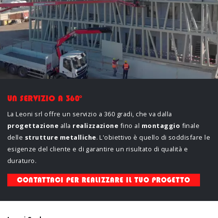
U
N
S
E
R
V
I
Z
I
O
A
3
6
0
°
La Leoni srl offre un servizio a 360 gradi, che va dalla
progettazione
alla
realizzazione
fino al
montaggio
finale
delle
strutture metalliche
. L'obiettivo è quello di soddisfare le
esigenze del cliente e di garantire un risultato di qualità e
duraturo.
CONTATTACI PER REALIZZARE IL TUO PROGETTO