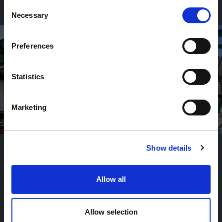
acciaio destinata all’ampliamento degli spazi aziendali.
Consent
Necessary
Selection
Preferences
Statistics
Marketing
Show details
Categoria:
Industriale
,
Edifici industriali
Allow all
VEDI TUTTE LE REALIZZAZIONI
Allow selection