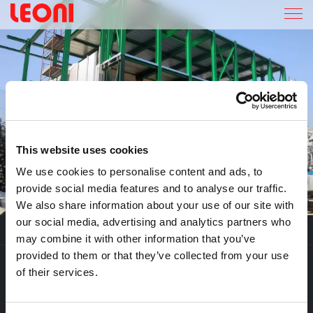
SICOR S.P.A A RHO
This website uses cookies
We use cookies to personalise content and ads, to
provide social media features and to analyse our traffic.
We also share information about your use of our site with
our social media, advertising and analytics partners who
may combine it with other information that you’ve
S
I
C
O
R
S
.
P
.
A
provided to them or that they’ve collected from your use
L’intervento realizzato presso SICOR S.P.A. a Rho riguarda la
of their services.
realizzazione di un sopralzo su un edificio uffici esistente,
mediante la costruzione di una nuova struttura portante in